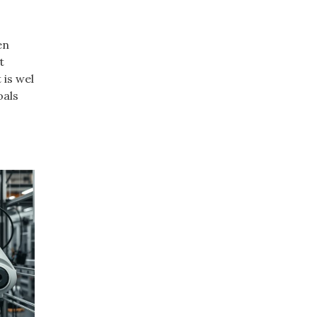
en
t
 is wel
oals