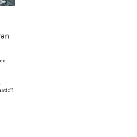
van
een
t
atie’?