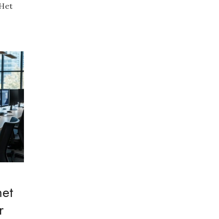
 Het
met
r