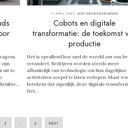
11 APRIL 2025
NIET GECATEGORISEERD
nds
Cobots en digitale
oor
transformatie: de toekomst 
productie
swagens
Het is opvallend hoe snel de wereld om ons h
 zijn
verandert. Bedrijven worden steeds meer
n uit te
afhankelijk van technologie om hun dagelijkse
n
activiteiten soepel te laten verlopen. Maar wa
ruikte...
betekent dat eigenlijk, deze ‘digitale transform
Het...
2
…
6
NEXT