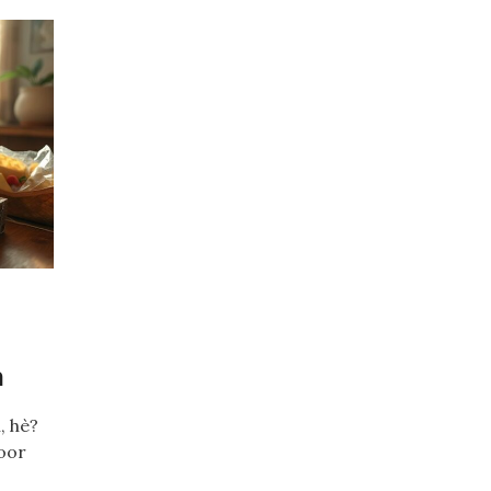
n
, hè?
Door