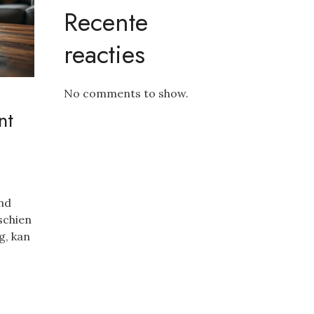
Recente
reacties
No comments to show.
nt
nd
schien
g, kan