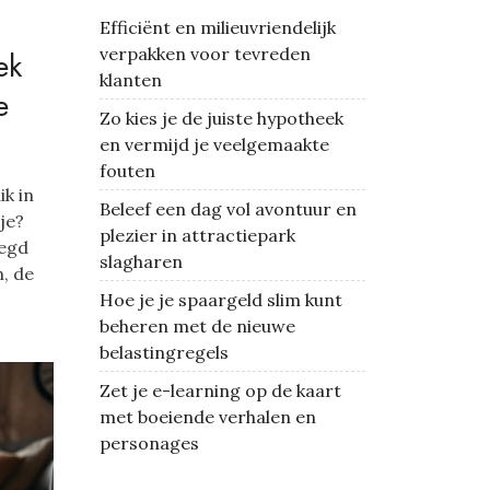
Efficiënt en milieuvriendelijk
verpakken voor tevreden
ek
klanten
e
Zo kies je de juiste hypotheek
en vermijd je veelgemaakte
fouten
ik in
Beleef een dag vol avontuur en
je?
plezier in attractiepark
legd
slagharen
, de
Hoe je je spaargeld slim kunt
beheren met de nieuwe
belastingregels
Zet je e-learning op de kaart
met boeiende verhalen en
personages