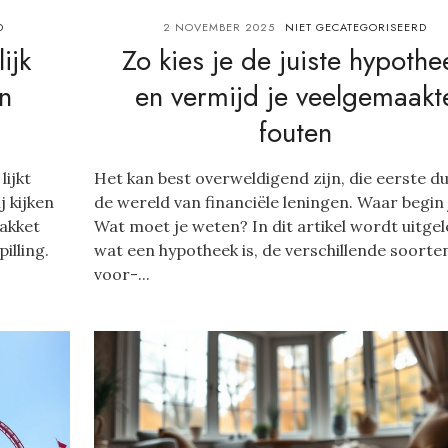
D
2 NOVEMBER 2025
NIET GECATEGORISEERD
ijk
Zo kies je de juiste hypothe
n
en vermijd je veelgemaakt
fouten
lijkt
Het kan best overweldigend zijn, die eerste du
 kijken
de wereld van financiële leningen. Waar begin 
pakket
Wat moet je weten? In dit artikel wordt uitge
illing.
wat een hypotheek is, de verschillende soorten
voor-...