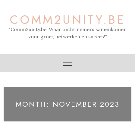
Skip
to
COMM2UNITY.BE
content
"Comm2unity.be: Waar ondernemers samenkomen
voor groei, netwerken en succes!"
MONTH:
NOVEMBER 2023