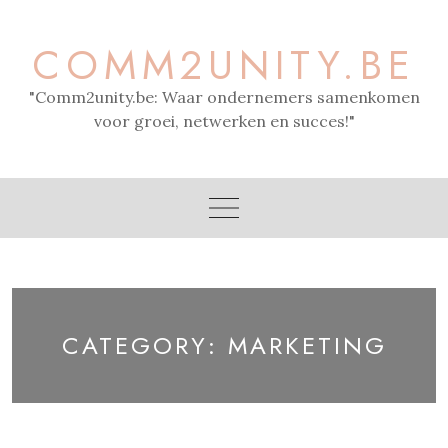
Skip
to
COMM2UNITY.BE
content
"Comm2unity.be: Waar ondernemers samenkomen
voor groei, netwerken en succes!"
CATEGORY:
MARKETING