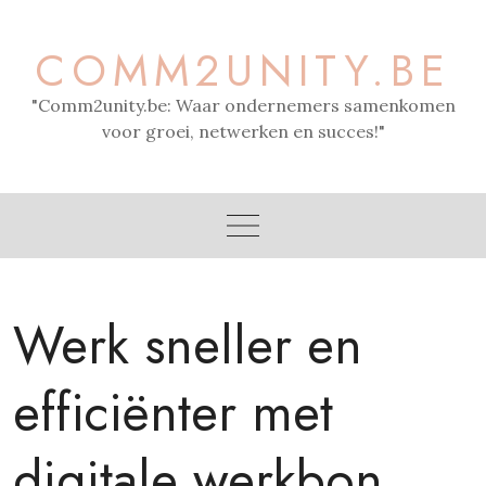
Skip
to
COMM2UNITY.BE
content
"Comm2unity.be: Waar ondernemers samenkomen
voor groei, netwerken en succes!"
Werk sneller en
efficiënter met
digitale werkbon