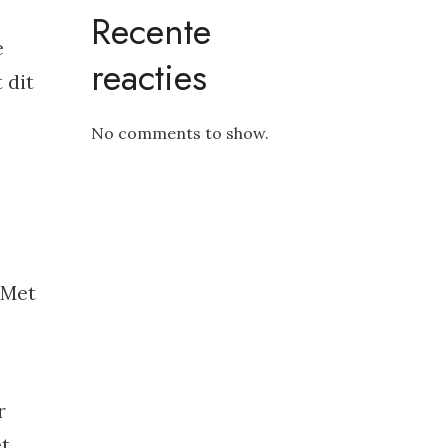
Recente
e
reacties
 dit
No comments to show.
 Met
r
et