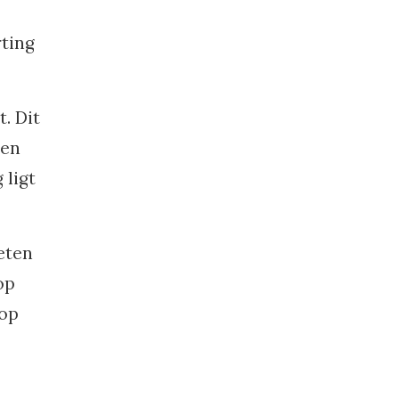
rting
. Dit
 en
 ligt
eten
op
 op