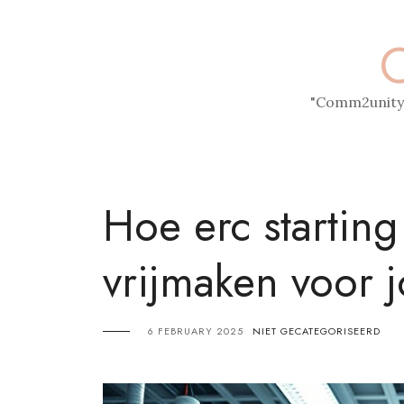
Skip
to
content
"Comm2unity.
Hoe erc startin
vrijmaken voor j
6 FEBRUARY 2025
NIET GECATEGORISEERD