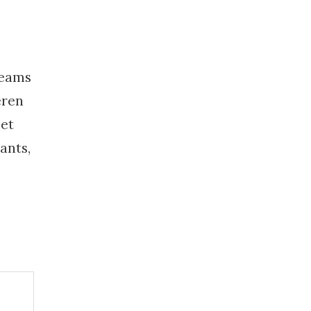
teams
eren
met
ants,