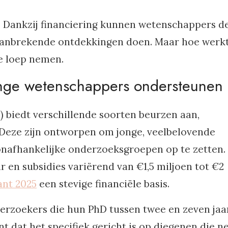
. Dankzij financiering kunnen wetenschappers d
aanbrekende ontdekkingen doen. Maar hoe werkt
e loep nemen.
jonge wetenschappers ondersteunen
 biedt verschillende soorten beurzen aan,
 Deze zijn ontworpen om jonge, veelbelovende
onafhankelijke onderzoeksgroepen op te zetten.
r en subsidies variërend van €1,5 miljoen tot €2
ant 2025
een stevige financiële basis.
erzoekers die hun PhD tussen twee en zeven jaa
t dat het specifiek gericht is op diegenen die n