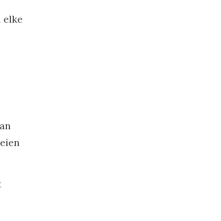
 elke
kan
oeien
t