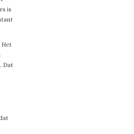
s is
stant
. Het
s
. Dat
 dat