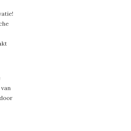
atie!
sche
akt
e
 van
 door