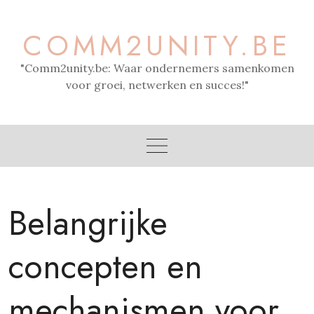
Skip
to
COMM2UNITY.BE
content
"Comm2unity.be: Waar ondernemers samenkomen
voor groei, netwerken en succes!"
Belangrijke
concepten en
mechanismen voor