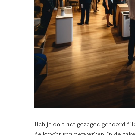
Heb je ooit het gezegde gehoord “Het
de kracht van netwerken. In de za