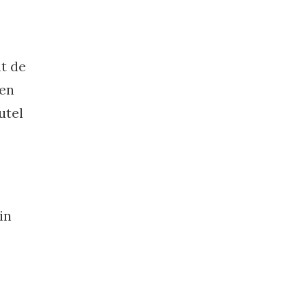
t de
 en
utel
in