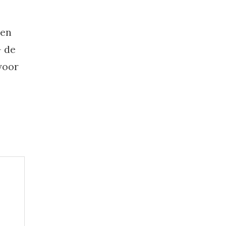
een
– de
voor