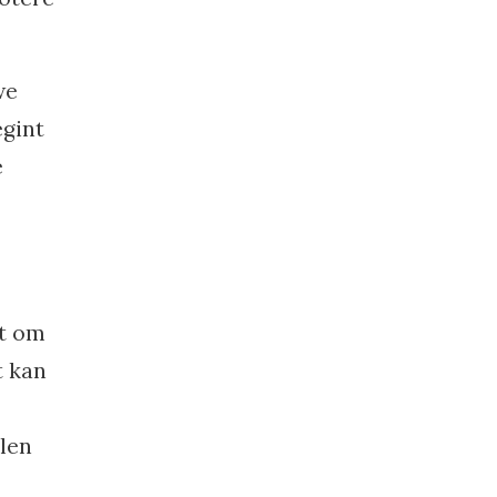
we
egint
e
at om
t kan
llen