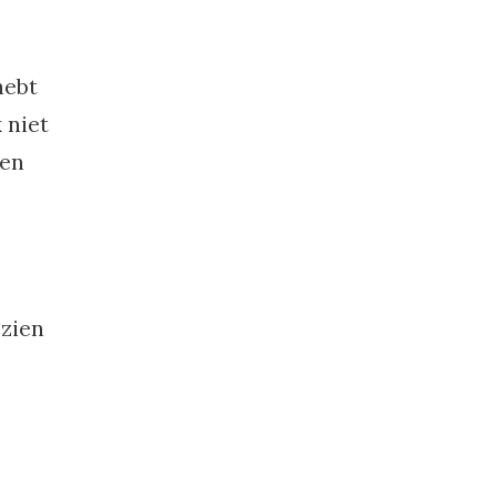
hebt
 niet
pen
 zien