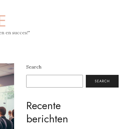
E
n en succes!"
Search
SEARCH
Recente
berichten