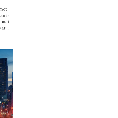
 met
an is
mpact
at...