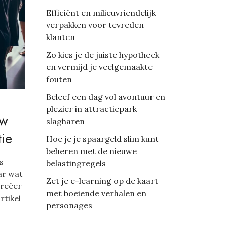
Efficiënt en milieuvriendelijk
verpakken voor tevreden
klanten
Zo kies je de juiste hypotheek
en vermijd je veelgemaakte
fouten
Beleef een dag vol avontuur en
plezier in attractiepark
uw
slagharen
ie
Hoe je je spaargeld slim kunt
beheren met de nieuwe
s
belastingregels
ar wat
Zet je e-learning op de kaart
creëer
met boeiende verhalen en
rtikel
personages