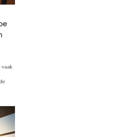
oe
n
r vaak
n
 de