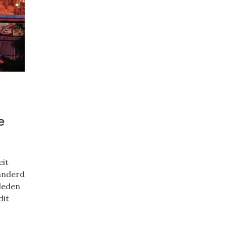
e
eit
randerd
leden
dit