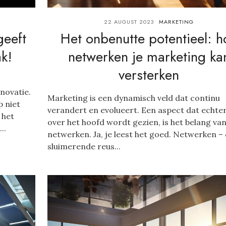
22 AUGUST 2023
MARKETING
geeft
Het onbenutte potentieel: h
ak!
netwerken je marketing ka
versterken
novatie.
Marketing is een dynamisch veld dat continu
 niet
verandert en evolueert. Een aspect dat echte
 het
over het hoofd wordt gezien, is het belang va
..
netwerken. Ja, je leest het goed. Netwerken –
sluimerende reus...